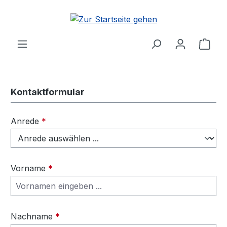
alt springen
Ware
Kontaktformular
Anrede
*
Vorname
*
Nachname
*